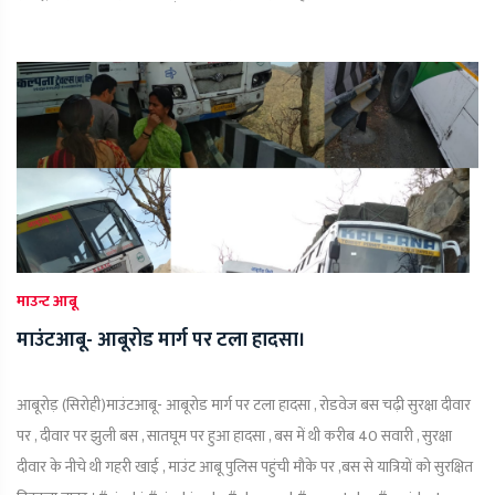
माउन्ट आबू
माउंटआबू- आबूरोड मार्ग पर टला हादसा।
आबूरोड़ (सिरोही)माउंटआबू- आबूरोड मार्ग पर टला हादसा , रोडवेज बस चढ़ी सुरक्षा दीवार
पर , दीवार पर झुली बस , सातघूम पर हुआ हादसा , बस में थी करीब 40 सवारी , सुरक्षा
दीवार के नीचे थी गहरी खाई , माउंट आबू पुलिस पहुंची मौके पर ,बस से यात्रियों को सुरक्षित