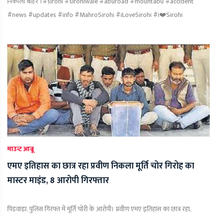
निकाला बाहर ।#sirohi #sirohiwale #aburoad #mountabu #accident
#news #updates #info #MahroSirohi #iLoveSirohi #i❤️Sirohi
माउन्ट आबू
एमए इतिहास का छात्र रहा प्रवीण निकला मूर्ति चोर गिरोह का
मास्टर माइंड, 8 आरोपी गिरफ्तार
पिंडवाड़ा. पुलिस गिरफ्त में मूर्ति चोरी के आरोपी। प्रवीण एमए इतिहास का छात्र रहा,