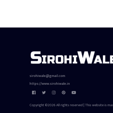
sirohiwale@gmail.com
https://www.sirohiwale.in
Copyright ©2026 All rights reserved | This website is ma