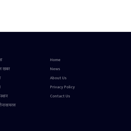
षा
Home
स खबर
News
न
About Us
ल
Privacy Policy
स्थान
Contact Us
रोनावायरस