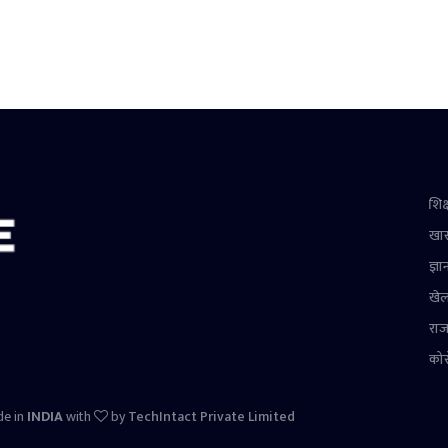
शिक्
खा
ज्ञा
खे
राज
को
de in
INDIA
with
by
TechIntact Private Limited