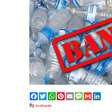
Facebook
Twitter
WhatsApp
Pinterest
Email
Message
Gmail
Linked
By
Sirohiwale