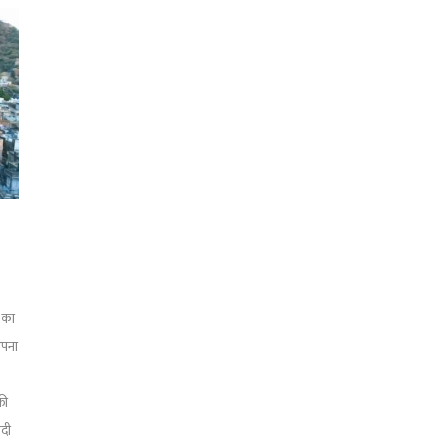
 का
अपना
़ी
सदी