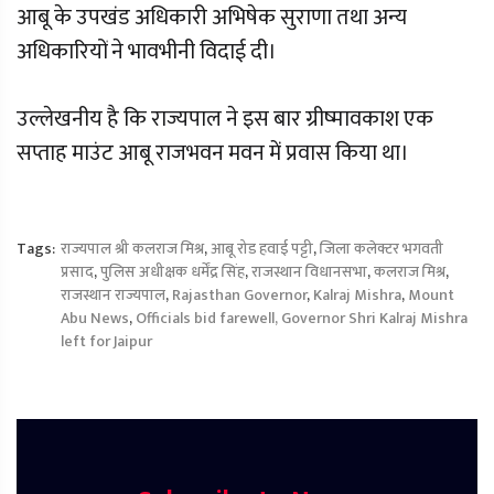
आबू के उपखंड अधिकारी अभिषेक सुराणा तथा अन्य
अधिकारियों ने भावभीनी विदाई दी।
उल्लेखनीय है कि राज्यपाल ने इस बार ग्रीष्मावकाश एक
सप्ताह माउंट आबू राजभवन मवन में प्रवास किया था।
Tags:
राज्यपाल श्री कलराज मिश्र
,
आबू रोड हवाई पट्टी
,
जिला कलेक्टर भगवती
प्रसाद
,
पुलिस अधीक्षक धर्मेंद्र सिंह
,
राजस्थान विधानसभा
,
कलराज मिश्र
,
राजस्थान राज्यपाल
,
Rajasthan Governor
,
Kalraj Mishra
,
Mount
Abu News
,
Officials bid farewell, Governor Shri Kalraj Mishra
left for Jaipur