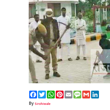
Facebook
Twitter
WhatsApp
Pinterest
Email
Message
Gmail
Linked
By
Sirohiwale