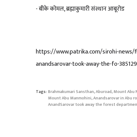
- बीके कोमल, ब्रह्माकुमारी संस्थान आबूरोड
https://www.patrika.com/sirohi-news/f
anandsarovar-took-away-the-fo-38512
Tags:
Brahmakumari Sansthan
,
Aburoad
,
Mount Abu 
Mount Abu Manmohini
,
Anandsarovar in Abu r
AnandSarovar took away the forest departme