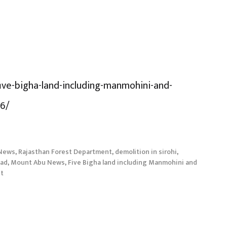
ive-bigha-land-including-manmohini-and-
96/
News
,
Rajasthan Forest Department
,
demolition in sirohi
,
oad
,
Mount Abu News
,
Five Bigha land including Manmohini and
nt