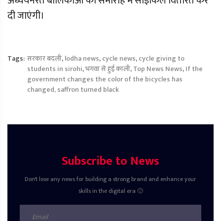
अध्ययनरत बालिकाओं को समारोह में साइकिलें वितरित कर
दी जाएंगी।
Tags:
सरकार बदली
,
lodha news
,
cycle news
,
cycle giving to
students in sirohi
,
भगवा से हुई काली
,
Top News News
,
If the
government changes the color of the bicycles has
changed, saffron turned black
Subscribe to News
Don't lose any news for building a strong brand and enhance your
skills in the digital era 🙂