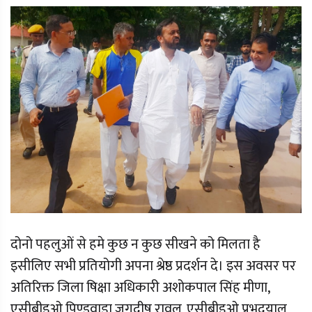
दोनो पहलुओं से हमे कुछ न कुछ सीखने को मिलता है
इसीलिए सभी प्रतियोगी अपना श्रेष्ठ प्रदर्शन दे। इस अवसर पर
अतिरिक्त जिला षिक्षा अधिकारी अशोकपाल सिंह मीणा,
एसीबीइओ पिण्डवाड़ा जगदीष रावल, एसीबीइओ प्रभुदयाल