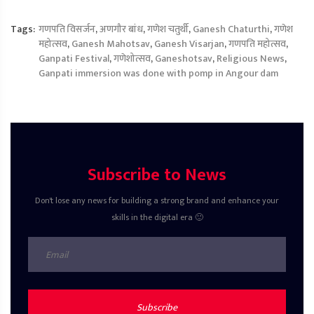
Tags:
गणपति विसर्जन
,
अणगौर बांध
,
गणेश चतुर्थी
,
Ganesh Chaturthi
,
गणेश
महोत्सव
,
Ganesh Mahotsav
,
Ganesh Visarjan
,
गणपति महोत्सव
,
Ganpati Festival
,
गणेशोत्सव
,
Ganeshotsav
,
Religious News
,
Ganpati immersion was done with pomp in Angour dam
Subscribe to News
Don't lose any news for building a strong brand and enhance your
skills in the digital era 🙂
Subscribe