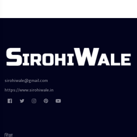
sirohiwale@gmail.com
https://www.sirohiwale.in
शिक्षा