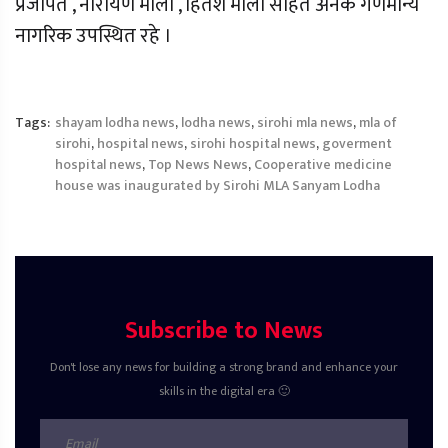
प्रजापत , नारायण माली , हितेश माली सहित अनेक गणमान्य
नागरिक उपस्थित रहे ।
Tags:
shayam lodha news
,
lodha news
,
sirohi mla news
,
mla of
sirohi
,
hospital news
,
sirohi hospital news
,
goverment
hospital news
,
Top News News
,
Cooperative medicine
house was inaugurated by Sirohi MLA Sanyam Lodha
Subscribe to News
Don't lose any news for building a strong brand and enhance your
skills in the digital era 🙂