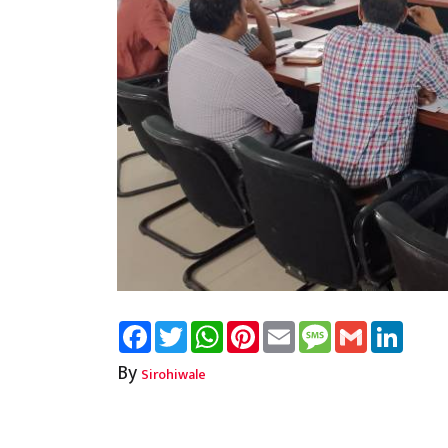
Facebook
Twitter
WhatsApp
Pinterest
Email
Message
Gmail
Linked
By
Sirohiwale