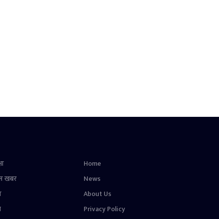
षा
Home
स खबर
News
न
About Us
ल
Privacy Policy