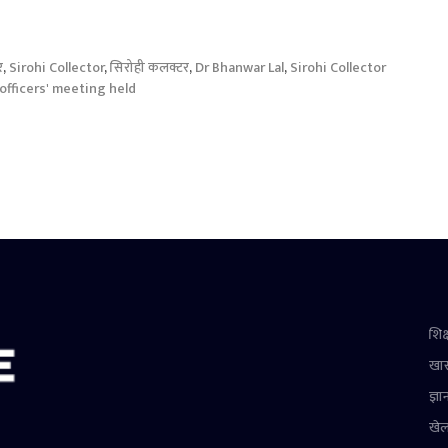
र
,
Sirohi Collector
,
सिरोही कलक्टर
,
Dr Bhanwar Lal
,
Sirohi Collector
fficers' meeting held
शिक्
खा
ज्ञा
खे