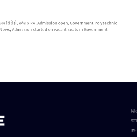
ालय सिरोही
,
प्रवेश प्रारंभ
,
Admission open
,
Government Polytechnic
 News
,
Admission started on vacant seats in Government
शिक्
खा
ज्ञा