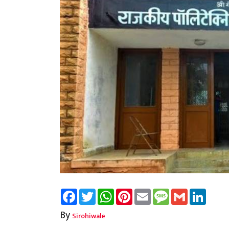
Facebook
Twitter
WhatsApp
Pinterest
Email
Message
Gmail
Linked
By
Sirohiwale