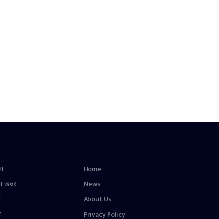
षा
Home
स खबर
News
न
About Us
ल
Privacy Policy