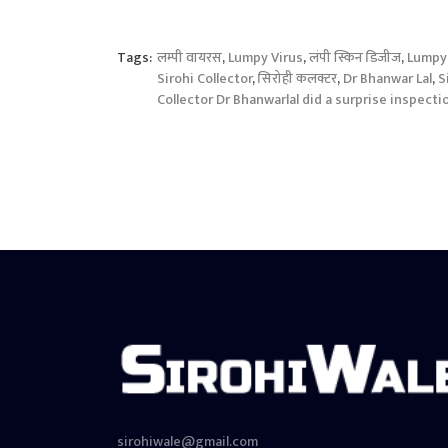
Tags:
लम्पी वायरस
,
Lumpy Virus
,
लंपी स्किन डिजीज
,
Lumpy 
Sirohi Collector
,
सिरोही कलक्टर
,
Dr Bhanwar Lal
,
S
Collector Dr Bhanwarlal did a surprise inspecti
sirohiwale@gmail.com