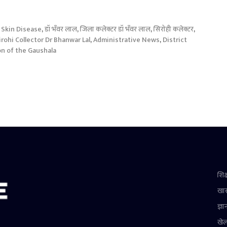
Skin Disease
,
डॉ भँवर लाल
,
जिला कलेक्टर डॉ भँवर लाल
,
सिरोही कलेक्टर
,
irohi Collector Dr Bhanwar Lal
,
Administrative News
,
District
on of the Gaushala
शिक्
खा
ज्ञा
खे