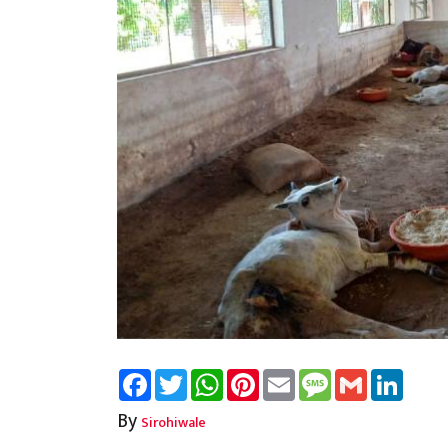
Facebook
Twitter
WhatsApp
Pinterest
Email
Message
Gmail
Linked
By
Sirohiwale