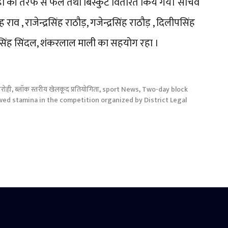
ही की तरफ से फल तथा बिस्कुट वितरित किये गये। सचिव
ह राव , राजेन्द्रसिंह राठौड़, गजेन्द्रसिंह राठौड़ , दिलीपसिंह
दीपसिंह सिंदल, शंकरलाल माली का सहयोग रहा ।
रोही
,
ब्लॉक स्तरीय खेलकूद प्रतियोगिता
,
sport News
,
Two-day block
owed stamina in the competition organized by District Legal