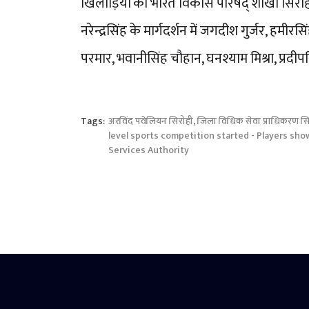
खिलाड़ियों को भारत विकास परिषद् शाखा सिरो
नरेन्द्रसिंह के मार्गदर्शन में जगदीश गुर्जर, हमीरसिं
परमार, भवानीसिंह चौहान, घनश्याम मिश्रा, प्र
Tags:
अरविंद पवेलियन सिरोही
,
जिला विधिक सेवा प्राधिकरण सि
level sports competition started - Players sh
Services Authority