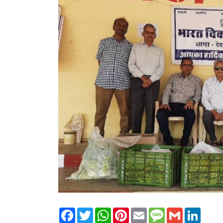
Facebook
Twitter
WhatsApp
Pinterest
Email
Message
Gmail
Linked