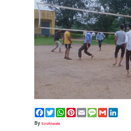
Facebook
Twitter
WhatsApp
Pinterest
Email
Message
Gmail
Linked
By
Sirohiwale