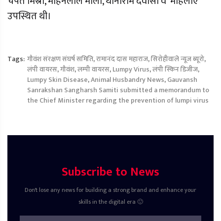
चंपत मिस्री, मोहनलाल माली, थानाराम देवासी व महिलाएं
उपस्थित थी।
Tags:
गौवंश संरक्षण संघर्ष समिति
,
रामानंद दास महाराज
,
सिरोहीवाले न्यूज ब्यूरो
,
लंपी वायरस
,
गौवंश
,
लम्पी वायरस
,
Lumpy Virus
,
लंपी स्किन डिजीज
,
Lumpy Skin Disease
,
Animal Husbandry News
,
Gauvansh
Sanrakshan Sangharsh Samiti submitted a memorandum to
the Chief Minister regarding the prevention of lumpi virus
Subscribe to News
Don't lose any news for building a strong brand and enhance your
skills in the digital era 🙂