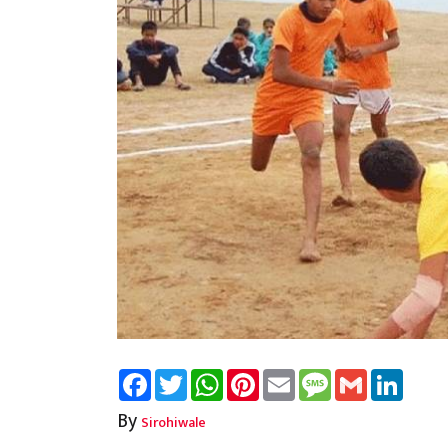
Facebook
Twitter
WhatsApp
Pinterest
Email
Message
Gmail
Linked
By
Sirohiwale