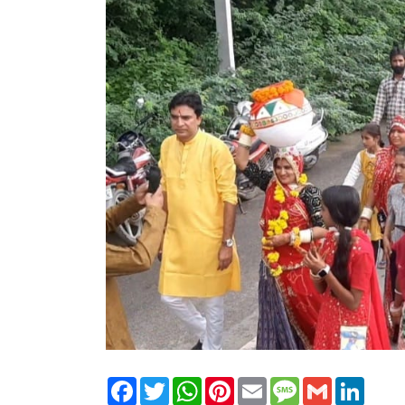
Facebook
Twitter
WhatsApp
Pinterest
Email
Message
Gmail
Linked