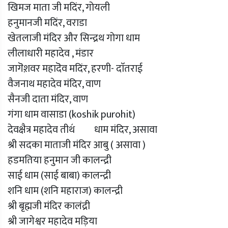
खिमज माता जी मदिंर, गोयली
हनुमानजी मदिंर, वराडा
खेतलाजी मंदिर और सिन्द्रथ गोगा धाम
लीलाधारी महादेव , मंडार
जागॆश़वर महादॆव मदिंर, हरणी- दाॅतराई
वैजनाथ महादेव मंदिर, वाण
सैनजी दाता मंदिर, वाण
गंगा धाम वासाडा (koshik purohit)
देवक्षैत्र महादेव तीथ॔ धाम मंदिर, असावा
श्री सदका माताजी मंदिर आबु ( असावा )
हडमतिया हनुमान जी कालन्द्री
साई धाम (साई बाबा) कालन्द्री
शनि धाम (शनि महाराज) कालन्द्री
श्री बृह्मजी मंदिर कालंद्री
श्री जागेश्वर महादेव मड़िया