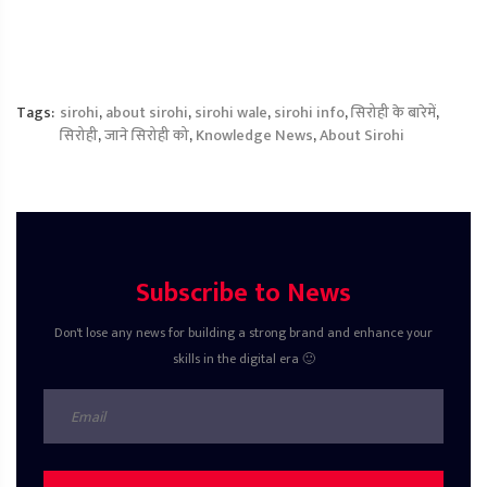
Tags:
sirohi
,
about sirohi
,
sirohi wale
,
sirohi info
,
सिरोही के बारेमें
,
सिरोही
,
जाने सिरोही को
,
Knowledge News
,
About Sirohi
Subscribe to News
Don't lose any news for building a strong brand and enhance your
skills in the digital era 🙂