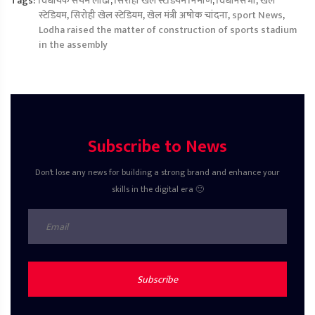
Tags:
विधायक संयम लोढा
,
सिरोही खेल स्टेडियम निर्माण
,
विधानसभा
,
खेल
स्टेडियम
,
सिरोही खेल स्टेडियम
,
खेल मंत्री अषोक चांदना
,
sport News
,
Lodha raised the matter of construction of sports stadium
in the assembly
Subscribe to News
Don't lose any news for building a strong brand and enhance your
skills in the digital era 🙂
Subscribe