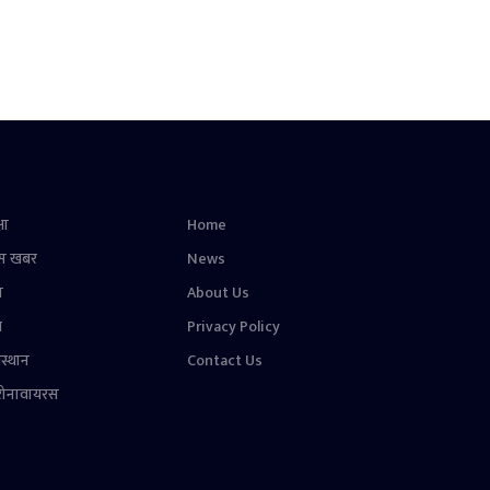
षा
Home
स खबर
News
न
About Us
ल
Privacy Policy
स्थान
Contact Us
रोनावायरस