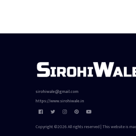
sirohiwale@gmail.com
https://www.sirohiwale.in
Copyright ©2026 All rights reserved | This website is ma