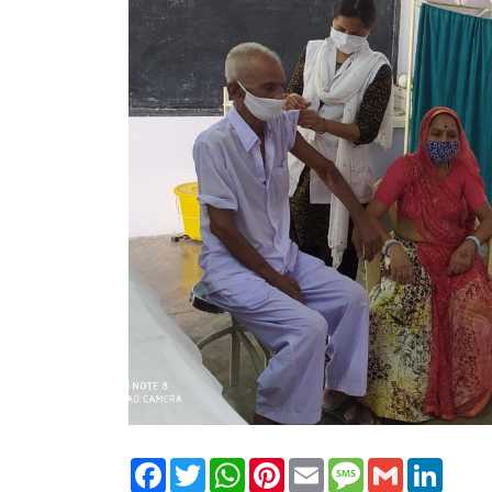
Facebook
Twitter
WhatsApp
Pinterest
Email
Message
Gmail
Linked