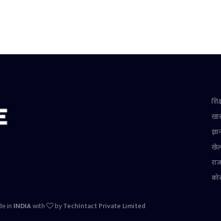
शिक्
खा
ज्ञा
खे
राज
को
de in
INDIA
with
by
TechIntact Private Limited