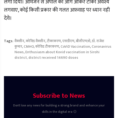
लगा दिया। आमजन से अपील की आगे आकर टीका अवश्य
लगवाए, कोई किसी प्रकार की गलत अफ़वाह पर ध्यान नही
देवे।
Tags:
वैक्सीन
,
कोविड वैक्सीन
,
टीकाकरण
,
एसडीएम
,
बीसीएमओ
,
डॉ. राजेश
कुमार
,
CMHO
,
कोविड टीकाकरण
,
CoViD Vaccination
,
Coronavirus
News
,
Enthusiasm about Kovid vaccination in Sirohi
district, district received 14690 doses
Subscribe to News
Don't lose any news for building a strong brand and enhance your
skills in the digital era 🙂