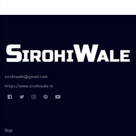
sirohiwale@gmail.com
https://www.sirohiwale.in
शिक्षा