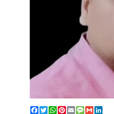
Facebook
Twitter
WhatsApp
Pinterest
Email
Message
Gmail
Linked