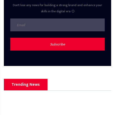
Don't lose any news for building a strong brand and enhance your
skills in the digital era 🙂
Subscribe
Trending News