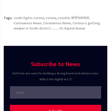
Tags:
sirohi fights corona
,
corona
,
covid19
,
कोरोनावायरस
,
Coronavirus News
,
Coronavirus News
,
Corona is getting
weaker in Sirohi district ………. Dr. Rajesh Kumar
Subscribe to News
Don't lose any news for building a strong brand and enhance your
skills in the digital era 🙂