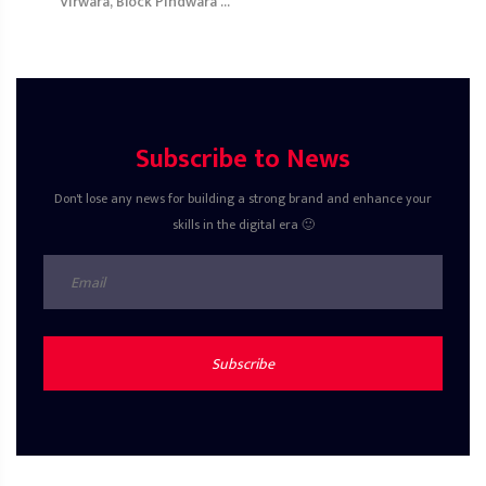
Virwara, Block Pindwara ...
Subscribe to News
Don't lose any news for building a strong brand and enhance your
skills in the digital era 🙂
Subscribe