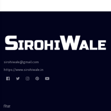
sirohiwale@gmail.com
https://www.sirohiwale.in
शिक्षा