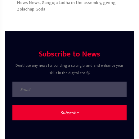
News News
,
Ganguja Lodha in the assembly, giving
Zolachap Goda
Subscribe to News
Don't lose any news for building a strong brand and enhance your
skills in the digital era 🙂
Subscribe