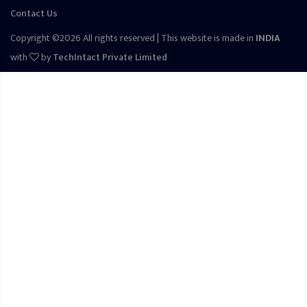
Contact Us
Copyright ©2026 All rights reserved | This website is made in
INDIA
with
by
TechIntact Private Limited