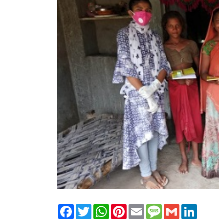
Facebook
Twitter
WhatsApp
Pinterest
Email
Message
Gmail
Linked