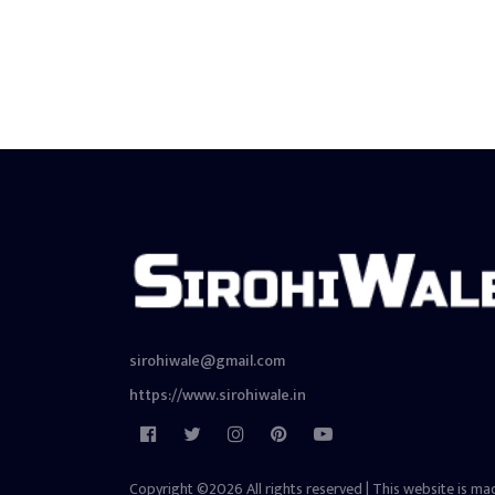
sirohiwale@gmail.com
https://www.sirohiwale.in
Copyright ©2026 All rights reserved | This website is ma