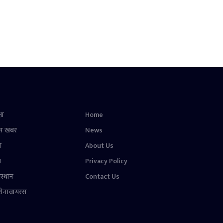
षा
Home
स खबर
News
न
About Us
ल
Privacy Policy
स्थान
Contact Us
रोनावायरस