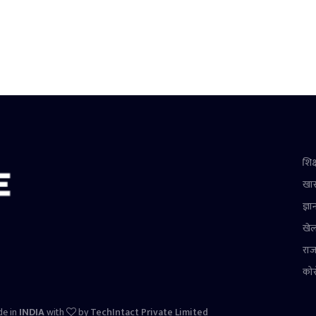
शिक्
खा
ज्ञा
खे
राज
को
de in
INDIA
with
by
TechIntact Private Limited