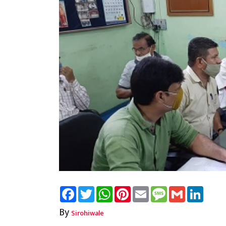
Facebook
Twitter
WhatsApp
Pinterest
Email
Message
Gmail
Linked
By
Sirohiwale