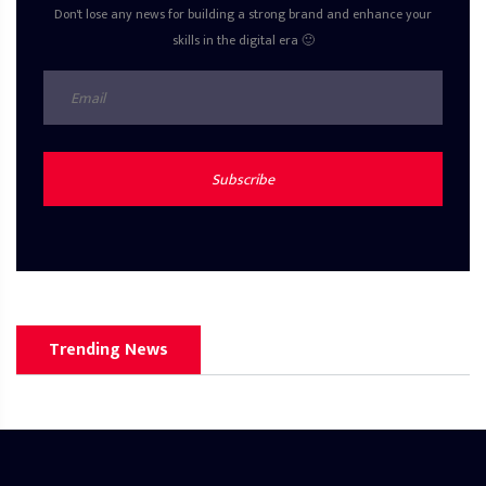
Don't lose any news for building a strong brand and enhance your
skills in the digital era 🙂
Subscribe
Trending News