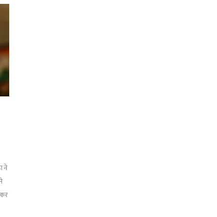
 ने
े
ाकर