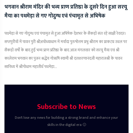
भगवान श्रीराम मंदिर की भव्य प्राण प्रतिष्ठा के दूसरे दिन हुआ सरयू
मैया का पथमेड़ा से गए गोदुग्ध एवं पंचामृत से अभिषेक
पथमेड़ा से गए गोदुग्ध एवं पंचामृत से हुआ अभिषेक देशभर के सैंकड़ों संत रहे साक्षी रेवदर।
सप्तपुरीयों में पावन पुरी श्रीअयोध्याधाम में मर्यादा पुरुषोत्तम प्रभु श्रीराम का प्राकट्य स्थल पर
सैकड़ों वर्षों के बाद हुई भव्य प्राण प्रतिष्ठा के बाद आज मंगलवार को सरयू मैया एवं श्री
कालेराम भगवान का पुजन श्रद्धेय गोऋषि स्वामी श्री दत्तशरणानंदजी महाराजश्री के पावन
सानिध्य में श्रीगोधाम महातीर्थ पथमेड़ा...
Subscribe to News
Don't lose any news for building a strong brand and enhance your
skills in the digital era 🙂